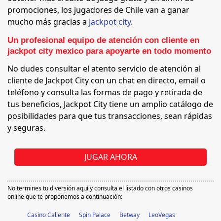
promociones, los jugadores de Chile van a ganar
mucho más gracias a
jackpot city
.
Un profesional equipo de atención con cliente en
jackpot city mexico para apoyarte en todo momento
No dudes consultar el atento servicio de atención al
cliente de Jackpot City con un chat en directo, email o
teléfono y consulta las formas de pago y retirada de
tus beneficios, Jackpot City tiene un amplio catálogo de
posibilidades para que tus transacciones, sean rápidas
y seguras.
JUGAR AHORA
No termines tu diversión aquí y consulta el listado con otros casinos
online que te proponemos a continuación:
Casino Caliente
Spin Palace
Betway
LeoVegas